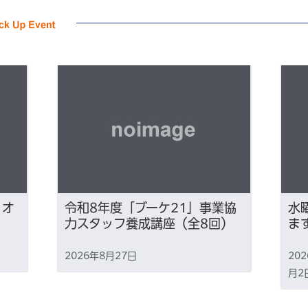
×オ
令和8年度「ブーケ21」事業協
水
力スタッフ養成講座（全8回）
ま
2026年8月27日
20
月2