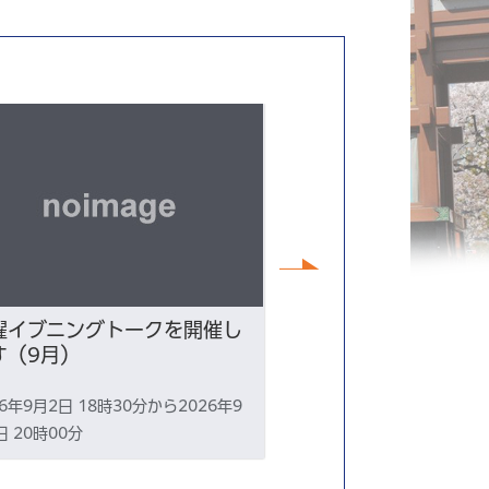
次へ
曜イブニングトークを開催し
令和8年9月6日（
す（9月）
央区総合防災訓練
26年9月2日 18時30分から2026年9
2026年9月6日 15時0
日 20時00分
月6日 18時30分