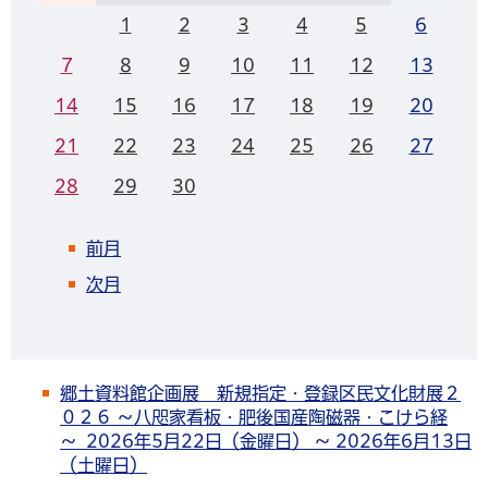
1
2
3
4
5
6
7
8
9
10
11
12
13
14
15
16
17
18
19
20
21
22
23
24
25
26
27
28
29
30
前月
次月
郷土資料館企画展 新規指定・登録区民文化財展２
０２６ ～八咫家看板・肥後国産陶磁器・こけら経
～ 2026年5月22日（金曜日） ～ 2026年6月13日
（土曜日）