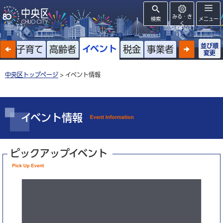
みる・き
検索
メニュー
く
SUPPORT
並び順
イベント
戸籍
子育て
高齢者
税金
事業者
変更
中央区トップページ
> イベント情報
イベント情報
ピックアップイベント