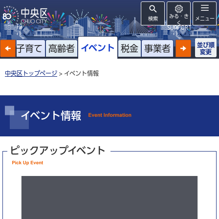
みる・き
検索
メニュー
く
SUPPORT
並び順
イベント
戸籍
子育て
高齢者
税金
事業者
変更
中央区トップページ
> イベント情報
イベント情報
ピックアップイベント