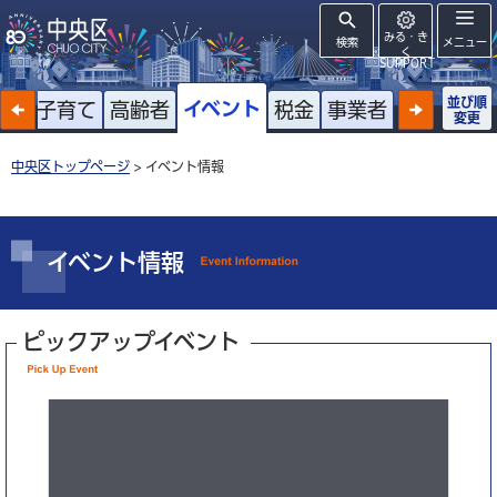
みる・き
検索
メニュー
く
SUPPORT
並び順
イベント
戸籍
子育て
高齢者
税金
事業者
変更
中央区トップページ
> イベント情報
イベント情報
ピックアップイベント