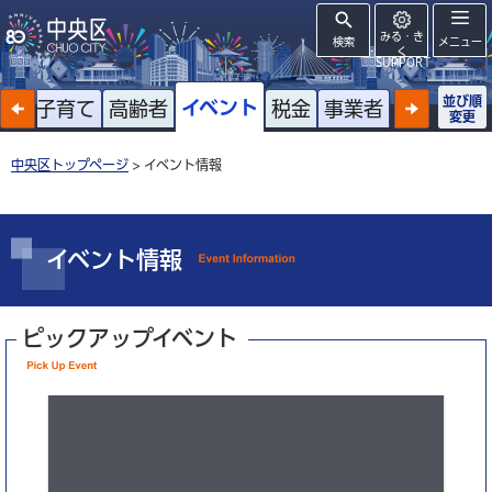
みる・き
検索
メニュー
く
SUPPORT
並び順
イベント
戸籍
子育て
高齢者
税金
事業者
変更
中央区トップページ
> イベント情報
イベント情報
ピックアップイベント