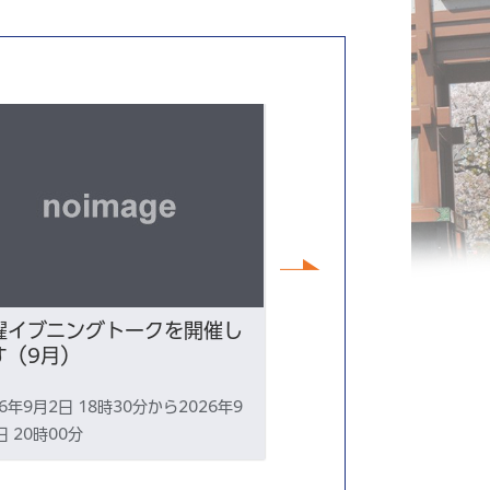
次へ
曜イブニングトークを開催し
令和8年9月6日（
す（9月）
央区総合防災訓練
26年9月2日 18時30分から2026年9
2026年9月6日 15時0
日 20時00分
月6日 18時30分