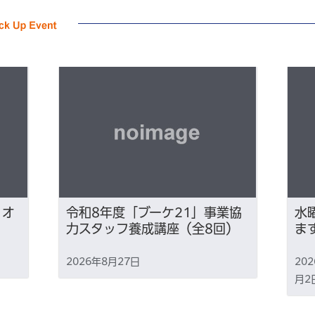
×オ
令和8年度「ブーケ21」事業協
水
力スタッフ養成講座（全8回）
ま
2026年8月27日
20
月2