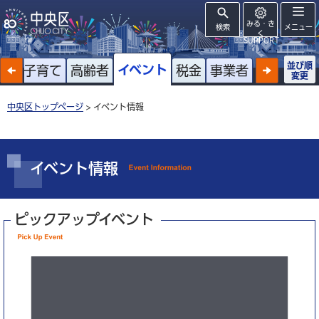
みる・き
検索
メニュー
く
SUPPORT
並び順
イベント
戸籍
子育て
高齢者
税金
事業者
変更
中央区トップページ
> イベント情報
イベント情報
ピックアップイベント