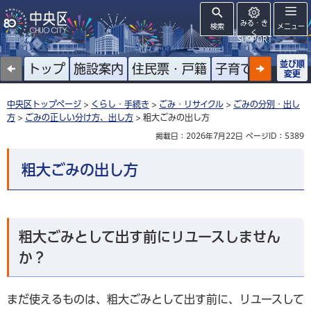
みる・き
検索
メニュー
く
SUPPORT
並び順
トップ
施設案内
住民票・戸籍
子育て
高齢者
変更
中央区トップページ
>
くらし・手続き
>
ごみ・リサイクル
>
ごみの分別・出し
方
>
ごみの正しい分け方、出し方
> 粗大ごみの出し方
掲載日：2026年7月22日
ページID：5389
粗大ごみの出し方
粗大ごみとして出す前にリユースしません
か？
まだ使えるものは、粗大ごみとして出す前に、リユースして